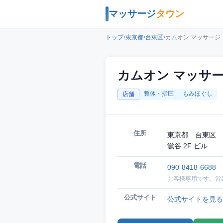
マッサージ
タウン
›
›
›
トップ
東京都
台東区
カムオン マッサージ
カムオン マッサ
整体・指圧
もみほぐし
店舗
住所
東京都 台東区 
鴬谷 2F ビル
電話
090-8418-6688
お客様専用です。営
公式サイト
公式サイトを見る