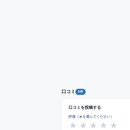
口コミ
0件
口コミを投稿する
評価（★を選んでください）
★
★
★
★
★