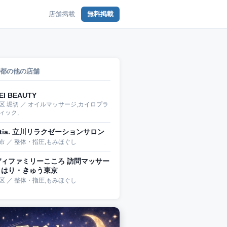
店舗掲載
無料掲載
都の他の店舗
EI BEAUTY
区 堀切 ／ オイルマッサージ,カイロプラ
ィック,
stia. 立川リラクゼーションサロン
市 ／ 整体・指圧,もみほぐし
ディファミリーこころ 訪問マッサー
・はり・きゅう東京
区 ／ 整体・指圧,もみほぐし