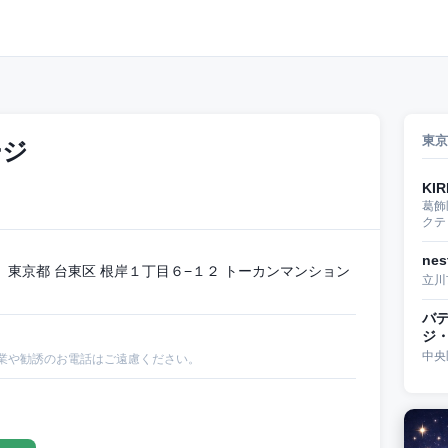
東京
ージ
KIR
葛飾
クテ
ne
東京都 台東区 根岸１丁目６−１２ トーカンマンション
立川
バ
ジ
中央
業や勧誘のお電話はご遠慮ください。