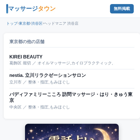
マッサージ
タウン
無料掲載
›
›
›
トップ
東京都
渋谷区
ヘッドマニア 渋谷店
東京都の他の店舗
KIREI BEAUTY
葛飾区 堀切 ／ オイルマッサージ,カイロプラクティック,
nestia. 立川リラクゼーションサロン
立川市 ／ 整体・指圧,もみほぐし
バディファミリーこころ 訪問マッサージ・はり・きゅう東
京
中央区 ／ 整体・指圧,もみほぐし