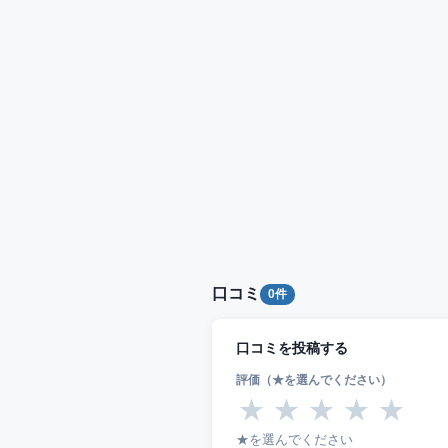
口コミ
0件
口コミを投稿する
評価（★を選んでください）
★
★
★
★
★
★を選んでください