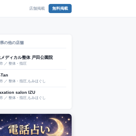
店舗掲載
無料掲載
県の他の店舗
元メディカル整体 戸田公園院
市 ／ 整体・指圧
Tan
市 ／ 整体・指圧,もみほぐし
axation salon IZU
市 ／ 整体・指圧,もみほぐし