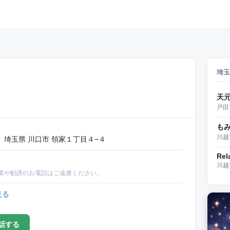
埼玉
天
戸田
もみ
川越
埼玉県 川口市 領家１丁目４−４
Rel
川越
業や勧誘のお電話はご遠慮ください。
見る
話する