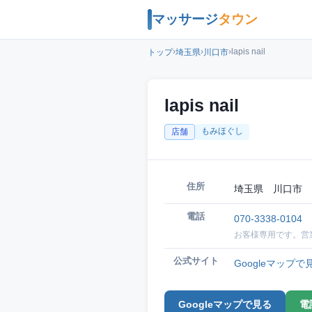
マッサージ
タウン
›
›
›
lapis nail
トップ
埼玉県
川口市
lapis nail
もみほぐし
店舗
住所
埼玉県 川口市 
電話
070-3338-0104
お客様専用です。営
公式サイト
Googleマップで
Googleマップで見る
電