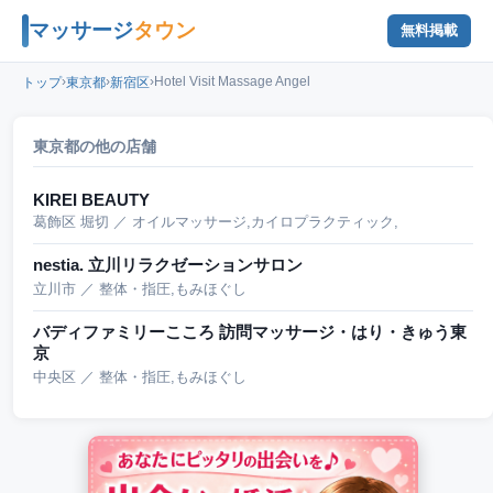
マッサージ
タウン
無料掲載
›
›
›
Hotel Visit Massage Angel
トップ
東京都
新宿区
東京都の他の店舗
KIREI BEAUTY
葛飾区 堀切 ／ オイルマッサージ,カイロプラクティック,
nestia. 立川リラクゼーションサロン
立川市 ／ 整体・指圧,もみほぐし
バディファミリーこころ 訪問マッサージ・はり・きゅう東
京
中央区 ／ 整体・指圧,もみほぐし