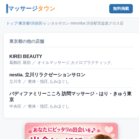
マッサージ
タウン
無料掲載
›
›
›
トップ
東京都
渋谷区
レンタルサロン minoriba 渋谷駅宮益坂クロス店
東京都の他の店舗
KIREI BEAUTY
葛飾区 堀切 ／ オイルマッサージ,カイロプラクティック,
nestia. 立川リラクゼーションサロン
立川市 ／ 整体・指圧,もみほぐし
バディファミリーこころ 訪問マッサージ・はり・きゅう東
京
中央区 ／ 整体・指圧,もみほぐし