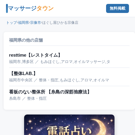
マッサージ
タウン
無料掲載
›
›
›
トップ
福岡県
宗像市
ほぐし屋ひかる宗像店
福岡県の他の店舗
resttime【レストタイム】
福岡市,博多区 ／ もみほぐし,アロマ,オイルマッサージ,タ
【整体LAB.】
福岡市中央区 ／ 整体・指圧,もみほぐし,アロマ,オイルマ
看板のない整体所 【糸島の深筋弛療法】
糸島市 ／ 整体・指圧