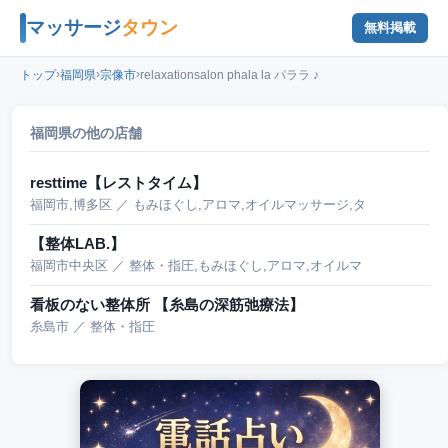
マッサージ
タウン
無料掲載
›
›
›
トップ
福岡県
宗像市
relaxationsalon phala la パララ ♪
福岡県の他の店舗
resttime【レストタイム】
福岡市,博多区 ／ もみほぐし,アロマ,オイルマッサージ,タ
【整体LAB.】
福岡市中央区 ／ 整体・指圧,もみほぐし,アロマ,オイルマ
看板のない整体所 【糸島の深筋弛療法】
糸島市 ／ 整体・指圧