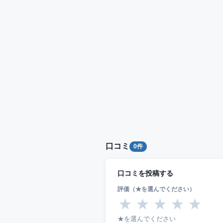
口コミ
0件
口コミを投稿する
評価（★を選んでください）
★
★
★
★
★
★を選んでください