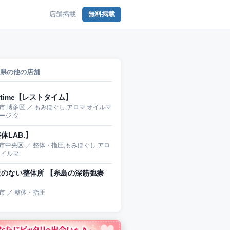
店舗掲載
無料掲載
県の他の店舗
sttime【レストタイム】
市,博多区 ／ もみほぐし,アロマ,オイルマ
ージ,タ
体LAB.】
市中央区 ／ 整体・指圧,もみほぐし,アロ
オイルマ
板のない整体所 【糸島の深筋弛療
】
市 ／ 整体・指圧