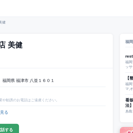
美健
福岡
店 美健
re
福岡
ッサ
【整
福岡県 福津市 八並１６０１
福岡
マ,
看
業や勧誘のお電話はご遠慮ください。
法
糸島
見る
電話する