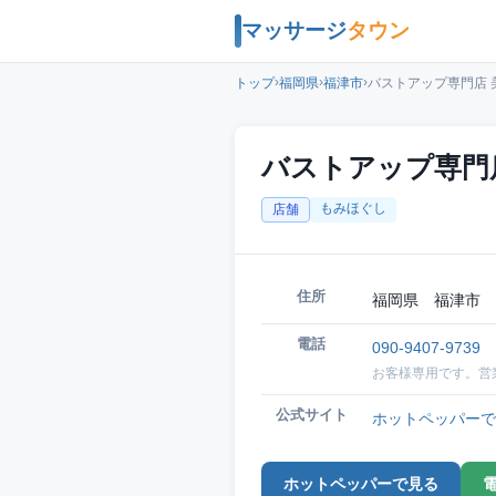
マッサージ
タウン
›
›
›
トップ
福岡県
福津市
バストアップ専門店 
バストアップ専門
もみほぐし
店舗
住所
福岡県 福津市 
電話
090-9407-9739
お客様専用です。営
公式サイト
ホットペッパーで
ホットペッパーで見る