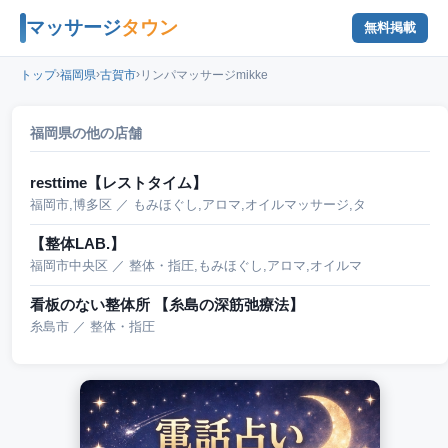
マッサージ
タウン
無料掲載
›
›
›
トップ
福岡県
古賀市
リンパマッサージmikke
福岡県の他の店舗
resttime【レストタイム】
福岡市,博多区 ／ もみほぐし,アロマ,オイルマッサージ,タ
【整体LAB.】
福岡市中央区 ／ 整体・指圧,もみほぐし,アロマ,オイルマ
看板のない整体所 【糸島の深筋弛療法】
糸島市 ／ 整体・指圧