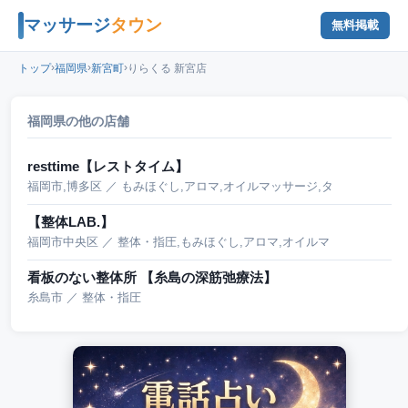
マッサージ
タウン
無料掲載
›
›
›
トップ
福岡県
新宮町
りらくる 新宮店
福岡県の他の店舗
resttime【レストタイム】
福岡市,博多区 ／ もみほぐし,アロマ,オイルマッサージ,タ
【整体LAB.】
福岡市中央区 ／ 整体・指圧,もみほぐし,アロマ,オイルマ
看板のない整体所 【糸島の深筋弛療法】
糸島市 ／ 整体・指圧