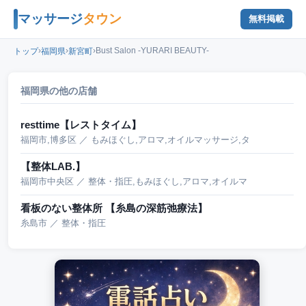
マッサージ
タウン
無料掲載
›
›
›
Bust Salon -YURARI BEAUTY-
トップ
福岡県
新宮町
福岡県の他の店舗
resttime【レストタイム】
福岡市,博多区 ／ もみほぐし,アロマ,オイルマッサージ,タ
【整体LAB.】
福岡市中央区 ／ 整体・指圧,もみほぐし,アロマ,オイルマ
看板のない整体所 【糸島の深筋弛療法】
糸島市 ／ 整体・指圧