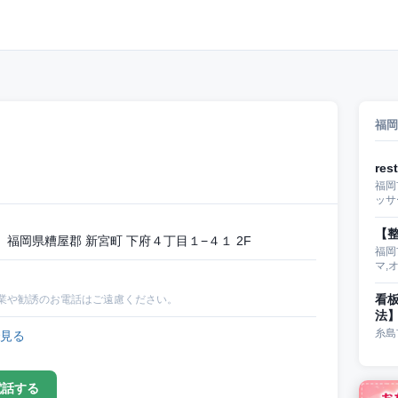
福岡
re
福岡
ッサ
【整
福岡県糟屋郡 新宮町 下府４丁目１−４１ 2F
福岡
マ,
看
業や勧誘のお電話はご遠慮ください。
法
糸島
見る
電話する