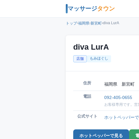
マッサージ
タウン
›
›
›
diva LurA
トップ
福岡県
新宮町
diva LurA
もみほぐし
店舗
住所
福岡県 新宮町 
電話
092-405-0655
お客様専用です。営
公式サイト
ホットペッパーで
ホットペッパーで見る