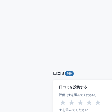
口コミ
0件
口コミを投稿する
評価（★を選んでください）
★
★
★
★
★
★を選んでください