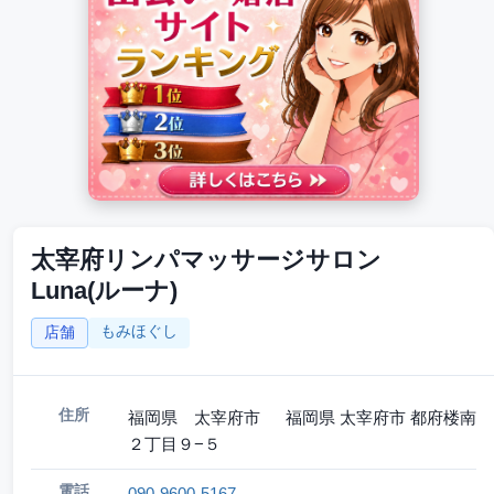
太宰府リンパマッサージサロン
Luna(ルーナ)
もみほぐし
店舗
住所
福岡県 太宰府市 福岡県 太宰府市 都府楼南
２丁目９−５
電話
090-9600-5167