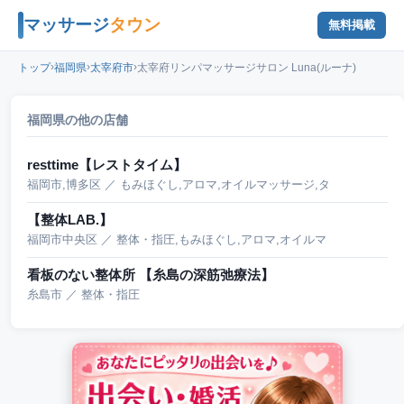
マッサージ
タウン
無料掲載
›
›
›
トップ
福岡県
太宰府市
太宰府リンパマッサージサロン Luna(ルーナ)
福岡県の他の店舗
resttime【レストタイム】
福岡市,博多区 ／ もみほぐし,アロマ,オイルマッサージ,タ
【整体LAB.】
福岡市中央区 ／ 整体・指圧,もみほぐし,アロマ,オイルマ
看板のない整体所 【糸島の深筋弛療法】
糸島市 ／ 整体・指圧