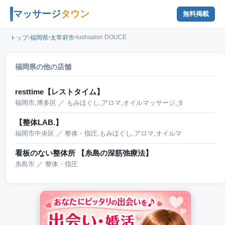
マッサージ
タウン
無料掲載
›
›
›
lushsalon DOUCE
トップ
福岡県
太宰府市
福岡県の他の店舗
resttime【レストタイム】
福岡市,博多区 ／ もみほぐし,アロマ,オイルマッサージ,タ
【整体LAB.】
福岡市中央区 ／ 整体・指圧,もみほぐし,アロマ,オイルマ
看板のない整体所 【糸島の深筋弛療法】
糸島市 ／ 整体・指圧