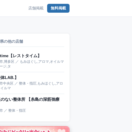
店舗掲載
無料掲載
県の他の店舗
sttime【レストタイム】
市,博多区 ／ もみほぐし,アロマ,オイルマ
ージ,タ
体LAB.】
市中央区 ／ 整体・指圧,もみほぐし,アロ
オイルマ
板のない整体所 【糸島の深筋弛療
】
市 ／ 整体・指圧