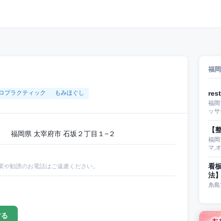
福岡
ロプラクティック
もみほぐし
re
福岡
ッサ
【整
 福岡県 太宰府市 石坂２丁目１−２
福岡
マ,
看
業や勧誘のお電話はご遠慮ください。
法
糸島
する