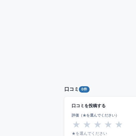
口コミ
0件
口コミを投稿する
評価（★を選んでください）
★
★
★
★
★
★を選んでください