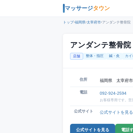
マッサージ
タウン
›
›
›
トップ
福岡県
太宰府市
アンダンテ整骨院
アンダンテ整骨院
整体・指圧
鍼・灸
カイ
店舗
住所
福岡県 太宰府市
電話
092-924-2594
お客様専用です。営
公式サイト
公式サイトを見る
公式サイトを見る
電話