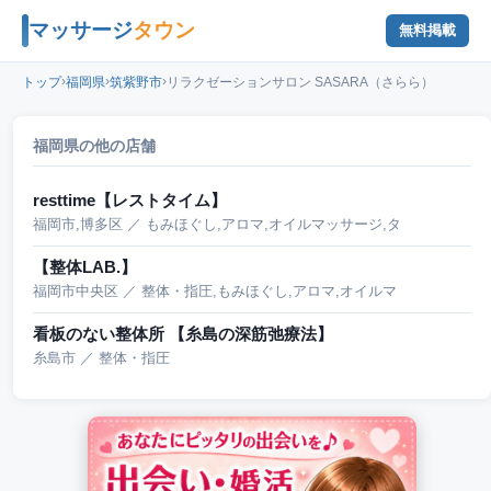
マッサージ
タウン
無料掲載
›
›
›
トップ
福岡県
筑紫野市
リラクゼーションサロン SASARA（さらら）
福岡県の他の店舗
resttime【レストタイム】
福岡市,博多区 ／ もみほぐし,アロマ,オイルマッサージ,タ
【整体LAB.】
福岡市中央区 ／ 整体・指圧,もみほぐし,アロマ,オイルマ
看板のない整体所 【糸島の深筋弛療法】
糸島市 ／ 整体・指圧