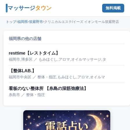
マッサージ
タウン
無料掲載
›
›
›
トップ
福岡県
筑紫野市
クリニカルエステ/イーズ イオンモール筑紫野店
福岡県の他の店舗
resttime【レストタイム】
福岡市,博多区 ／ もみほぐし,アロマ,オイルマッサージ,タ
【整体LAB.】
福岡市中央区 ／ 整体・指圧,もみほぐし,アロマ,オイルマ
看板のない整体所 【糸島の深筋弛療法】
糸島市 ／ 整体・指圧