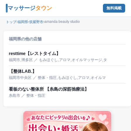
マッサージ
タウン
無料掲載
›
›
›
amanda beauty studio
トップ
福岡県
筑紫野市
福岡県の他の店舗
resttime【レストタイム】
福岡市,博多区 ／ もみほぐし,アロマ,オイルマッサージ,タ
【整体LAB.】
福岡市中央区 ／ 整体・指圧,もみほぐし,アロマ,オイルマ
看板のない整体所 【糸島の深筋弛療法】
糸島市 ／ 整体・指圧