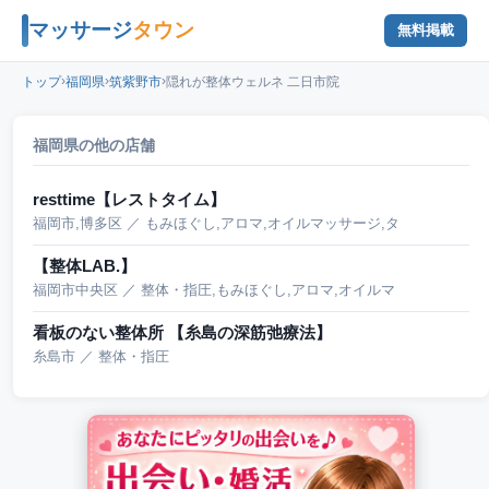
マッサージ
タウン
無料掲載
›
›
›
トップ
福岡県
筑紫野市
隠れが整体ウェルネ 二日市院
福岡県の他の店舗
resttime【レストタイム】
福岡市,博多区 ／ もみほぐし,アロマ,オイルマッサージ,タ
【整体LAB.】
福岡市中央区 ／ 整体・指圧,もみほぐし,アロマ,オイルマ
看板のない整体所 【糸島の深筋弛療法】
糸島市 ／ 整体・指圧