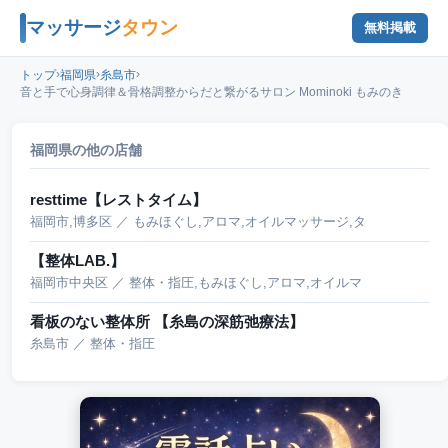
マッサージ
タウン
無料掲載
›
›
›
トップ
福岡県
糸島市
音と手で心身調律＆骨格調整からだと繋がるサロン Mominoki もみのき
福岡県の他の店舗
resttime【レストタイム】
福岡市,博多区 ／ もみほぐし,アロマ,オイルマッサージ,タ
【整体LAB.】
福岡市中央区 ／ 整体・指圧,もみほぐし,アロマ,オイルマ
看板のない整体所 【糸島の深筋弛療法】
糸島市 ／ 整体・指圧