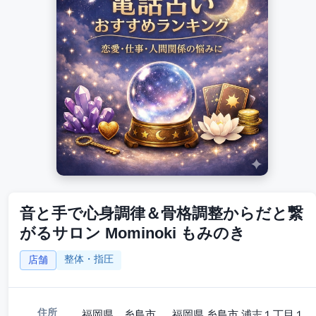
音と手で心身調律＆骨格調整からだと繋
がるサロン Mominoki もみのき
整体・指圧
店舗
住所
福岡県 糸島市 福岡県 糸島市 浦志１丁目１