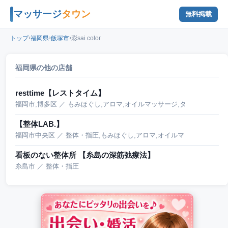
マッサージ
タウン
無料掲載
›
›
›
トップ
福岡県
飯塚市
彩sai color
福岡県の他の店舗
resttime【レストタイム】
福岡市,博多区 ／ もみほぐし,アロマ,オイルマッサージ,タ
【整体LAB.】
福岡市中央区 ／ 整体・指圧,もみほぐし,アロマ,オイルマ
看板のない整体所 【糸島の深筋弛療法】
糸島市 ／ 整体・指圧