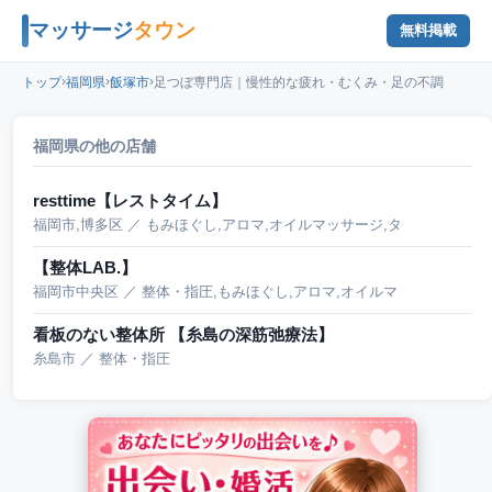
マッサージ
タウン
無料掲載
›
›
›
トップ
福岡県
飯塚市
足つぼ専門店｜慢性的な疲れ・むくみ・足の不調
福岡県の他の店舗
resttime【レストタイム】
福岡市,博多区 ／ もみほぐし,アロマ,オイルマッサージ,タ
【整体LAB.】
福岡市中央区 ／ 整体・指圧,もみほぐし,アロマ,オイルマ
看板のない整体所 【糸島の深筋弛療法】
糸島市 ／ 整体・指圧