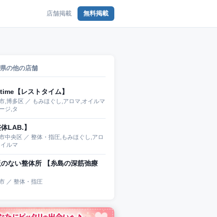
店舗掲載
無料掲載
県の他の店舗
sttime【レストタイム】
市,博多区 ／ もみほぐし,アロマ,オイルマ
ージ,タ
体LAB.】
市中央区 ／ 整体・指圧,もみほぐし,アロ
オイルマ
板のない整体所 【糸島の深筋弛療
】
市 ／ 整体・指圧