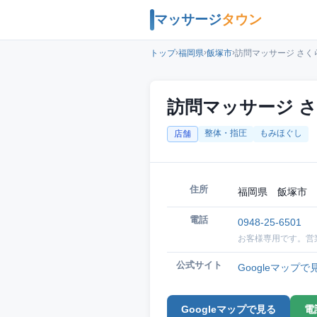
マッサージ
タウン
›
›
›
トップ
福岡県
飯塚市
訪問マッサージ さく
訪問マッサージ 
整体・指圧
もみほぐし
店舗
住所
福岡県 飯塚市 
電話
0948-25-6501
お客様専用です。営
公式サイト
Googleマップで
Googleマップで見る
電