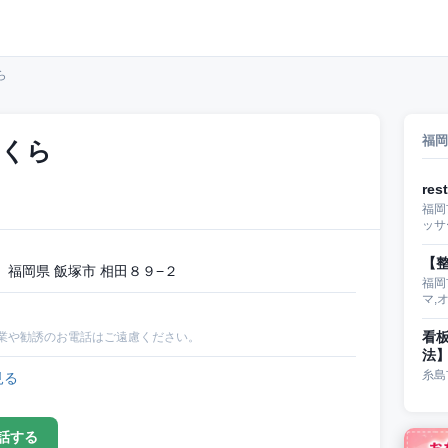
ら
福岡
さくら
re
福岡
ッサ
【整
福岡県 飯塚市 相田８９−２
福岡
マ,
看
業や勧誘のお電話はご遠慮ください。
法
糸島
見る
話する