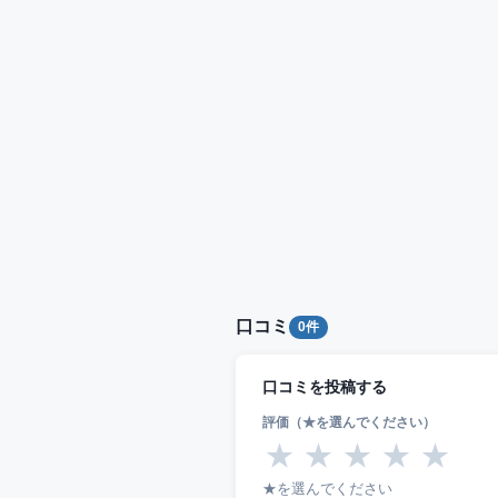
口コミ
0件
口コミを投稿する
評価（★を選んでください）
★
★
★
★
★
★を選んでください