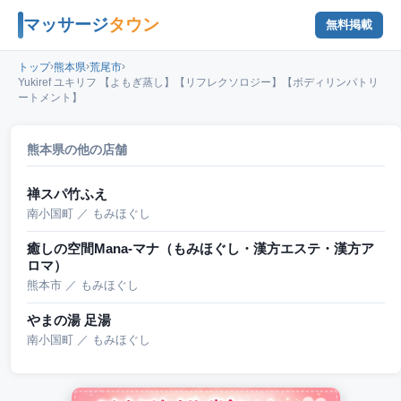
マッサージ
タウン
無料掲載
›
›
›
トップ
熊本県
荒尾市
Yukiref ユキリフ 【よもぎ蒸し】【リフレクソロジー】【ボディリンパトリ
ートメント】
熊本県の他の店舗
禅スパ竹ふえ
南小国町 ／ もみほぐし
癒しの空間Mana-マナ（もみほぐし・漢方エステ・漢方ア
ロマ）
熊本市 ／ もみほぐし
やまの湯 足湯
南小国町 ／ もみほぐし