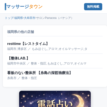
マッサージ
タウン
無料掲載
›
›
›
トップ
福岡県
大牟田市
サロンPanacea（パナシア）
福岡県の他の店舗
resttime【レストタイム】
福岡市,博多区 ／ もみほぐし,アロマ,オイルマッサージ,タ
【整体LAB.】
福岡市中央区 ／ 整体・指圧,もみほぐし,アロマ,オイルマ
看板のない整体所 【糸島の深筋弛療法】
糸島市 ／ 整体・指圧