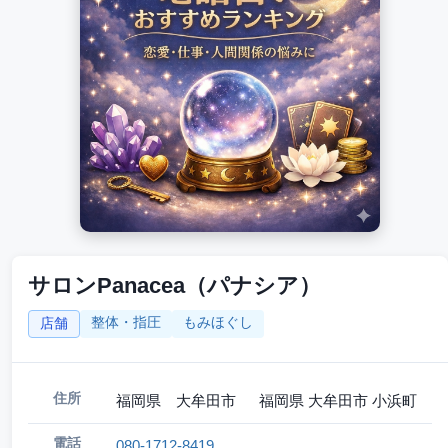
サロンPanacea（パナシア）
整体・指圧
もみほぐし
店舗
住所
福岡県 大牟田市 福岡県 大牟田市 小浜町
電話
080-1712-8419