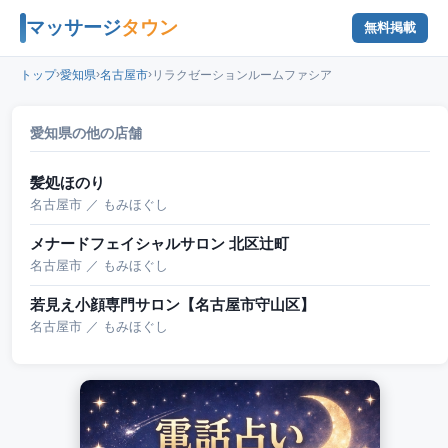
マッサージ
タウン
無料掲載
›
›
›
トップ
愛知県
名古屋市
リラクゼーションルームファシア
愛知県の他の店舗
髪処ほのり
名古屋市 ／ もみほぐし
メナードフェイシャルサロン 北区辻町
名古屋市 ／ もみほぐし
若見え小顔専門サロン【名古屋市守山区】
名古屋市 ／ もみほぐし