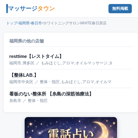
マッサージ
タウン
無料掲載
›
›
›
トップ
福岡県
春日市
ホワイトニングサロンWHITE春日原店
福岡県の他の店舗
resttime【レストタイム】
福岡市,博多区 ／ もみほぐし,アロマ,オイルマッサージ,タ
【整体LAB.】
福岡市中央区 ／ 整体・指圧,もみほぐし,アロマ,オイルマ
看板のない整体所 【糸島の深筋弛療法】
糸島市 ／ 整体・指圧