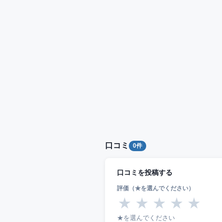
口コミ
0件
口コミを投稿する
評価（★を選んでください）
★
★
★
★
★
★を選んでください