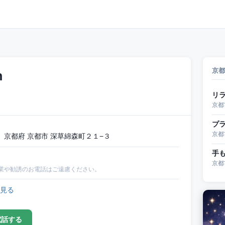
京都
n
リ
京都
プラ
京都
京都府 京都市 深草綿森町２１−３
手
京都
業や勧誘のお電話はご遠慮ください。
見る
電話する