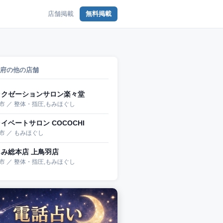
店舗掲載
無料掲載
府の他の店舗
ラクゼーションサロン楽々堂
市 ／ 整体・指圧,もみほぐし
イベートサロン COCOCHI
市 ／ もみほぐし
もみ総本店 上鳥羽店
市 ／ 整体・指圧,もみほぐし