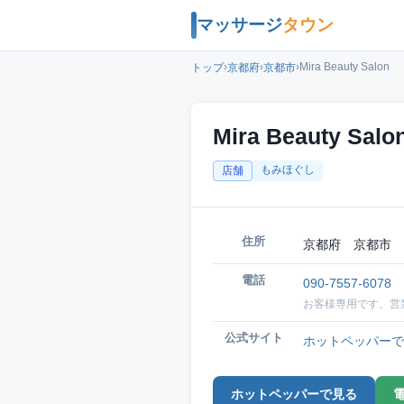
マッサージ
タウン
›
›
›
Mira Beauty Salon
トップ
京都府
京都市
Mira Beauty Salo
もみほぐし
店舗
住所
京都府 京都市 
電話
090-7557-6078
お客様専用です。営
公式サイト
ホットペッパーで
ホットペッパーで見る