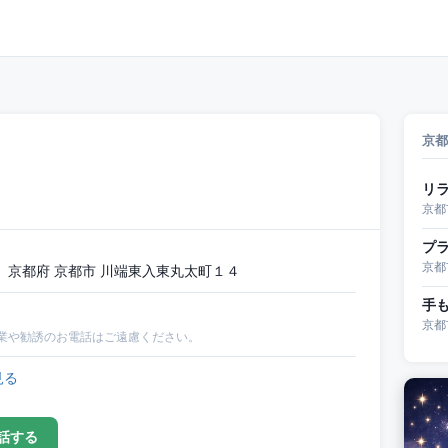
京都
リ
京都
プラ
京都
京都府 京都市 川端東入東丸太町１４
手
京都
業や勧誘のお電話はご遠慮ください。
見る
話する