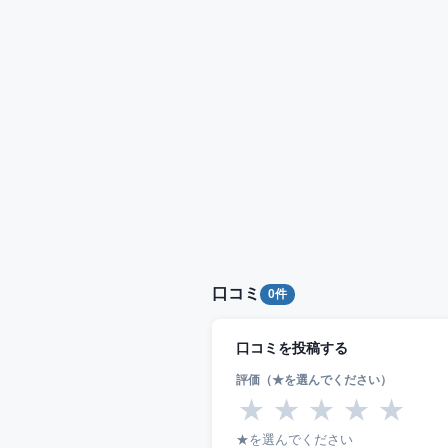
口コミ
0件
口コミを投稿する
評価（★を選んでください）
★
★
★
★
★
★を選んでください