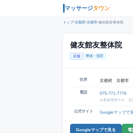
マッサージ
タウン
›
›
›
トップ
京都府
京都市
健友館友整体院
健友館友整体院
整体・指圧
店舗
住所
京都府 京都市 
電話
075-771-7776
お客様専用です。営
公式サイト
Googleマップで
Googleマップで見る
電