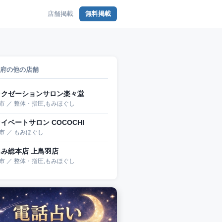
店舗掲載
無料掲載
府の他の店舗
ラクゼーションサロン楽々堂
市 ／ 整体・指圧,もみほぐし
イベートサロン COCOCHI
市 ／ もみほぐし
もみ総本店 上鳥羽店
市 ／ 整体・指圧,もみほぐし