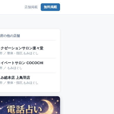
店舗掲載
無料掲載
府の他の店舗
ラクゼーションサロン楽々堂
市 ／ 整体・指圧,もみほぐし
イベートサロン COCOCHI
市 ／ もみほぐし
もみ総本店 上鳥羽店
市 ／ 整体・指圧,もみほぐし