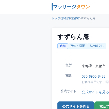
マッサージ
タウン
›
›
›
トップ
京都府
京都市
すずらん庵
すずらん庵
整体・指圧
もみほぐし
店舗
住所
京都府 京都市 
電話
080-6900-8455
お客様専用です。営
公式サイト
公式サイトを見る
公式サイトを見る
電話