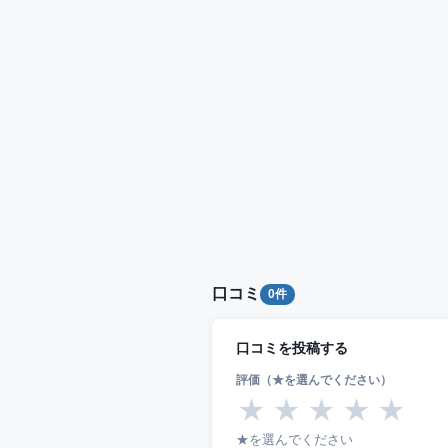
口コミ
0件
口コミを投稿する
評価（★を選んでください）
★
★
★
★
★
★を選んでください