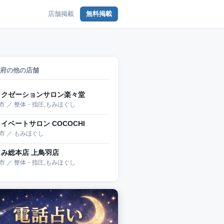
店舗掲載
無料掲載
府の他の店舗
ラクゼーションサロン楽々堂
市 ／ 整体・指圧,もみほぐし
イベートサロン COCOCHI
市 ／ もみほぐし
もみ総本店 上鳥羽店
市 ／ 整体・指圧,もみほぐし