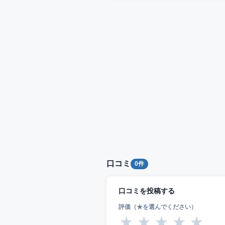
口コミ
0件
口コミを投稿する
評価（★を選んでください）
★
★
★
★
★