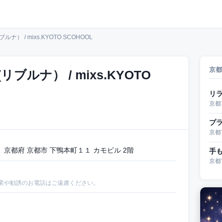
ブルナ） / mixs.KYOTO SCOHOOL
京都
(リブルナ） / mixs.KYOTO
リ
京都
プラ
京都
京都府 京都市 下鴨本町１１ カモビル 2階
手
京都
業や勧誘のお電話はご遠慮ください。