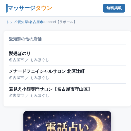
マッサージ
タウン
無料掲載
›
›
›
トップ
愛知県
名古屋市
rapport【ラポール】
愛知県の他の店舗
髪処ほのり
名古屋市 ／ もみほぐし
メナードフェイシャルサロン 北区辻町
名古屋市 ／ もみほぐし
若見え小顔専門サロン【名古屋市守山区】
名古屋市 ／ もみほぐし