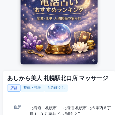
あしから美人 札幌駅北口店 マッサージ
整体・指圧
もみほぐし
店舗
住所
北海道 札幌市 北海道 札幌市 北６条西６丁
目１−３７ 粟井ビル 別館 ２F