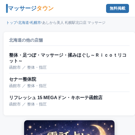
マッサージ
タウン
無料掲載
›
›
›
トップ
北海道
札幌市
あしから美人 札幌駅北口店 マッサージ
北海道の他の店舗
整体・足つぼ・マッサージ・揉みほぐし～Ｒｉｃｏｔリコ
ット～
函館市 ／ 整体・指圧
セナー整体院
函館市 ／ 整体・指圧
リフレッシュ 15 MEGAドン・キホーテ函館店
函館市 ／ 整体・指圧