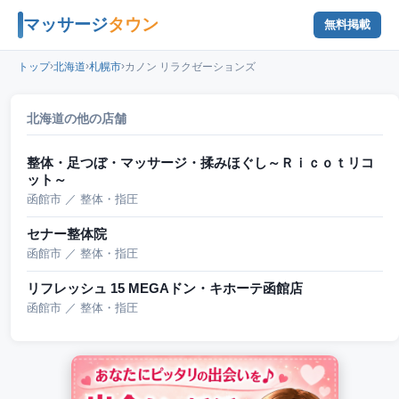
マッサージ
タウン
無料掲載
›
›
›
トップ
北海道
札幌市
カノン リラクゼーションズ
北海道の他の店舗
整体・足つぼ・マッサージ・揉みほぐし～Ｒｉｃｏｔリコ
ット～
函館市 ／ 整体・指圧
セナー整体院
函館市 ／ 整体・指圧
リフレッシュ 15 MEGAドン・キホーテ函館店
函館市 ／ 整体・指圧