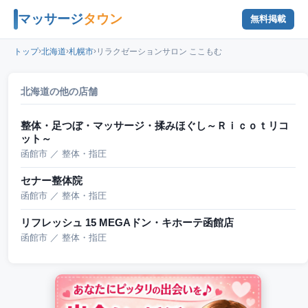
マッサージ
タウン
無料掲載
›
›
›
トップ
北海道
札幌市
リラクゼーションサロン ここもむ
北海道の他の店舗
整体・足つぼ・マッサージ・揉みほぐし～Ｒｉｃｏｔリコ
ット～
函館市 ／ 整体・指圧
セナー整体院
函館市 ／ 整体・指圧
リフレッシュ 15 MEGAドン・キホーテ函館店
函館市 ／ 整体・指圧