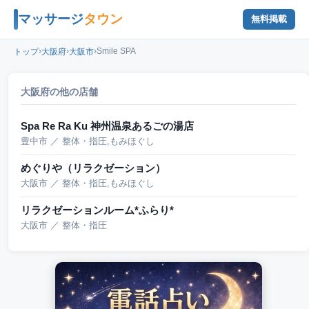
マッサージ
タウン
無料掲載
›
›
›
Smile SPA
トップ
大阪府
大阪市
大阪府の他の店舗
Spa Re Ra Ku 神州温泉あるごの湯店
豊中市 ／ 整体・指圧,もみほぐし
めぐりや（リラクゼーション）
大阪市 ／ 整体・指圧,もみほぐし
リラクゼーションルーム*ふらり*
大阪市 ／ 整体・指圧