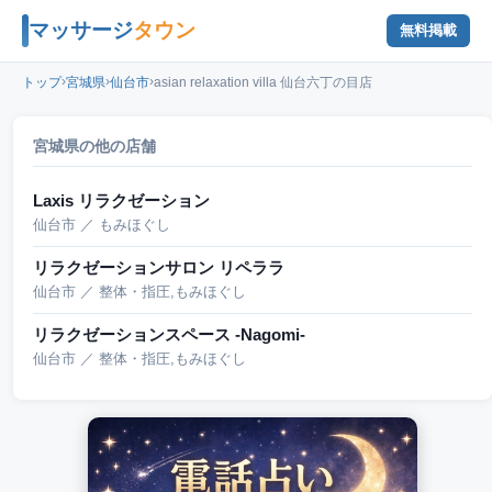
マッサージ
タウン
無料掲載
›
›
›
トップ
宮城県
仙台市
asian relaxation villa 仙台六丁の目店
宮城県の他の店舗
Laxis リラクゼーション
仙台市 ／ もみほぐし
リラクゼーションサロン リペララ
仙台市 ／ 整体・指圧,もみほぐし
リラクゼーションスペース -Nagomi-
仙台市 ／ 整体・指圧,もみほぐし