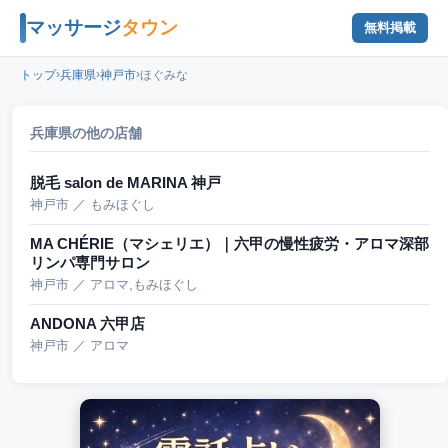
マッサージ
タウン
無料掲載
›
›
›
トップ
兵庫県
神戸市
ほぐみな
兵庫県の他の店舗
脱毛 salon de MARINA 神戸
神戸市 ／ もみほぐし
MA CHÉRIE（マシェリエ）｜六甲の慢性疲労・アロマ深部
リンパ専門サロン
神戸市 ／ アロマ,もみほぐし
ANDONA 六甲店
神戸市 ／ アロマ