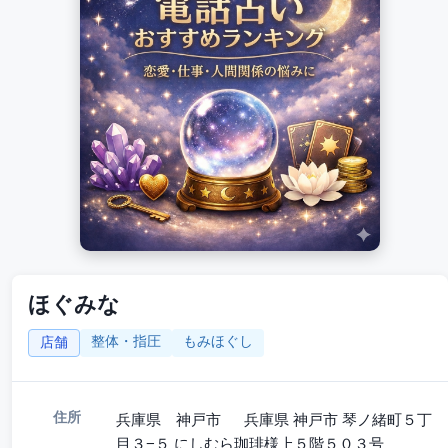
ほぐみな
整体・指圧
もみほぐし
店舗
住所
兵庫県 神戸市 兵庫県 神戸市 琴ノ緒町５丁
目３−５ にしむら珈琲様上５階５０３号