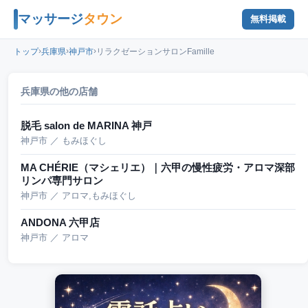
マッサージ
タウン
無料掲載
›
›
›
トップ
兵庫県
神戸市
リラクゼーションサロンFamille
兵庫県の他の店舗
脱毛 salon de MARINA 神戸
神戸市 ／ もみほぐし
MA CHÉRIE（マシェリエ）｜六甲の慢性疲労・アロマ深部
リンパ専門サロン
神戸市 ／ アロマ,もみほぐし
ANDONA 六甲店
神戸市 ／ アロマ