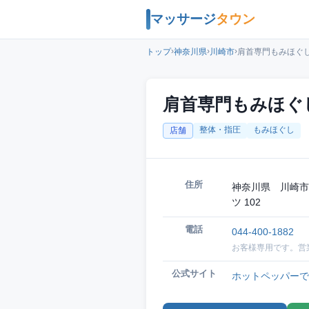
マッサージ
タウン
›
›
›
トップ
神奈川県
川崎市
肩首専門もみほぐし
肩首専門もみほぐ
整体・指圧
もみほぐし
店舗
住所
神奈川県 川崎市
ツ 102
電話
044-400-1882
お客様専用です。営
公式サイト
ホットペッパーで