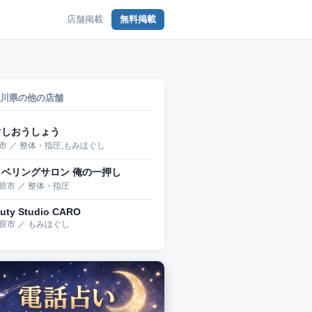
店舗掲載
無料掲載
川県の他の店舗
ぐしおうしょう
市 ／ 整体・指圧,もみほぐし
ラベリングサロン 俺の一押し
原市 ／ 整体・指圧
uty Studio CARO
原市 ／ もみほぐし