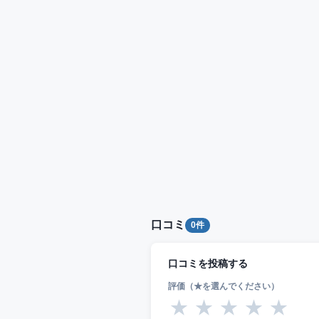
口コミ
0件
口コミを投稿する
評価（★を選んでください）
★
★
★
★
★