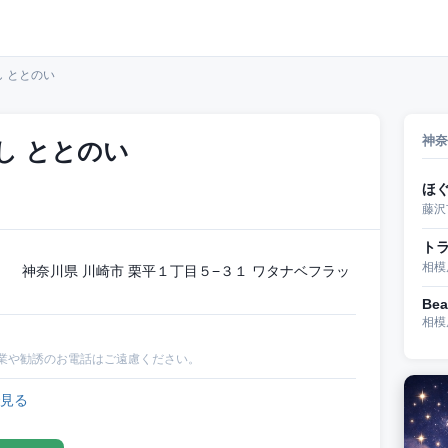
 ととのい
神奈
し ととのい
ほ
藤沢
ト
相模
 神奈川県 川崎市 栗平１丁目５−３１ ワタナベフラッ
Bea
相模
業や勧誘のお電話はご遠慮ください。
見る