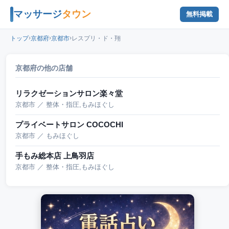
マッサージ
タウン
無料掲載
›
›
›
トップ
京都府
京都市
レスプリ・ド・翔
京都府の他の店舗
リラクゼーションサロン楽々堂
京都市 ／ 整体・指圧,もみほぐし
プライベートサロン COCOCHI
京都市 ／ もみほぐし
手もみ総本店 上鳥羽店
京都市 ／ 整体・指圧,もみほぐし