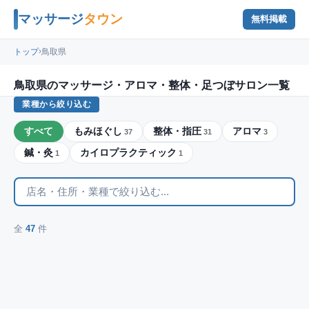
マッサージ
タウン
無料掲載
›
トップ
鳥取県
鳥取県のマッサージ・アロマ・整体・足つぼサロン一覧
業種から絞り込む
すべて
もみほぐし
整体・指圧
アロマ
37
31
3
鍼・灸
カイロプラクティック
1
1
全
47
件