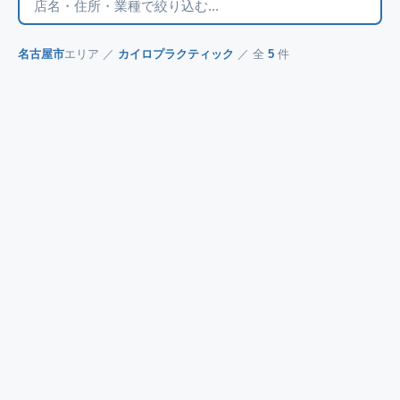
名古屋市
エリア ／
カイロプラクティック
／ 全
5
件