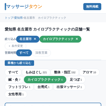
マッサージ
タウン
無料掲載
›
›
トップ
愛知県
名古屋市 カイロプラクティック
愛知県 名古屋市 カイロプラクティックの店舗一覧
名古屋市
✕
カイロプラクティック
✕
絞り込み
＋ 条件変更
すべて
深夜営業
営業時間
業種から絞り込む
すべて
もみほぐし
整体・指圧
アロマ
221
152
10
鍼・灸
カイロプラクティック
足つぼ
7
6
1
フットリフレ
台湾式
出張マッサージ
1
1
1
女性専用
1