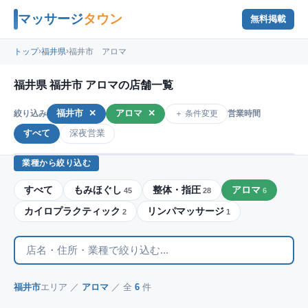
マッサージ
タウン
無料掲載
›
›
トップ
福井県
福井市 アロマ
福井県 福井市 アロマの店舗一覧
福井市
✕
アロマ
✕
＋ 条件変更
絞り込み
営業時間
すべて
深夜営業
業種から絞り込む
すべて
もみほぐし
整体・指圧
アロマ
45
28
6
カイロプラクティック
リンパマッサージ
2
1
福井市
エリア ／
アロマ
／ 全
6
件