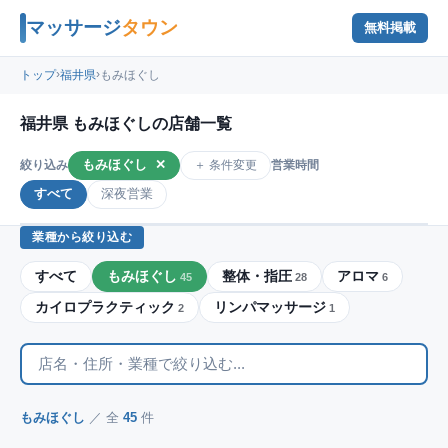
マッサージ
タウン
無料掲載
›
›
トップ
福井県
もみほぐし
福井県 もみほぐしの店舗一覧
もみほぐし
✕
＋ 条件変更
絞り込み
営業時間
すべて
深夜営業
業種から絞り込む
すべて
もみほぐし
整体・指圧
アロマ
45
28
6
カイロプラクティック
リンパマッサージ
2
1
もみほぐし
／ 全
45
件