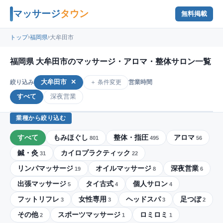
マッサージ
タウン
無料掲載
›
›
トップ
福岡県
大牟田市
福岡県 大牟田市のマッサージ・アロマ・整体サロン一覧
大牟田市
✕
＋ 条件変更
絞り込み
営業時間
すべて
深夜営業
業種から絞り込む
すべて
もみほぐし
整体・指圧
アロマ
801
495
56
鍼・灸
カイロプラクティック
31
22
リンパマッサージ
オイルマッサージ
深夜営業
19
8
6
出張マッサージ
タイ古式
個人サロン
5
4
4
フットリフレ
女性専用
ヘッドスパ
足つぼ
3
3
3
2
その他
スポーツマッサージ
ロミロミ
2
1
1