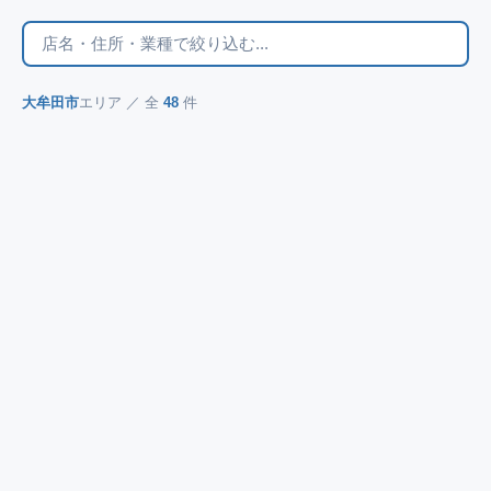
大牟田市
エリア ／ 全
48
件