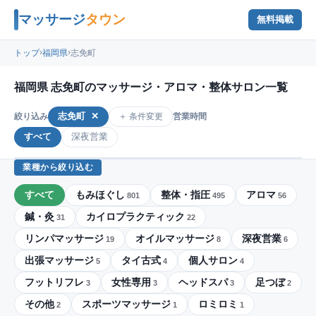
マッサージ
タウン
無料掲載
›
›
トップ
福岡県
志免町
福岡県 志免町のマッサージ・アロマ・整体サロン一覧
志免町
✕
＋ 条件変更
絞り込み
営業時間
すべて
深夜営業
業種から絞り込む
すべて
もみほぐし
整体・指圧
アロマ
801
495
56
鍼・灸
カイロプラクティック
31
22
リンパマッサージ
オイルマッサージ
深夜営業
19
8
6
出張マッサージ
タイ古式
個人サロン
5
4
4
フットリフレ
女性専用
ヘッドスパ
足つぼ
3
3
3
2
その他
スポーツマッサージ
ロミロミ
2
1
1