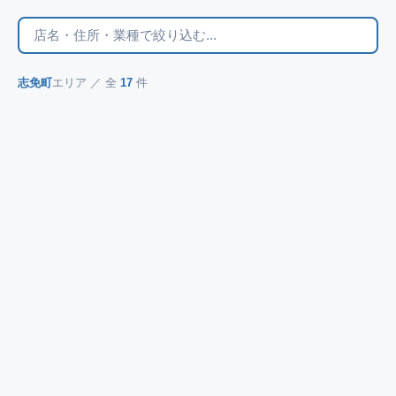
志免町
エリア ／ 全
17
件