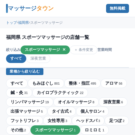
マッサージ
タウン
無料掲載
›
›
トップ
福岡県
スポーツマッサージ
福岡県 スポーツマッサージの店舗一覧
スポーツマッサージ
✕
＋ 条件変更
絞り込み
営業時間
すべて
深夜営業
業種から絞り込む
すべて
もみほぐし
整体・指圧
アロマ
801
495
56
鍼・灸
カイロプラクティック
31
22
リンパマッサージ
オイルマッサージ
深夜営業
19
8
6
出張マッサージ
タイ古式
個人サロン
5
4
4
フットリフレ
女性専用
ヘッドスパ
足つぼ
3
3
3
2
その他
スポーツマッサージ
ロミロミ
2
1
1