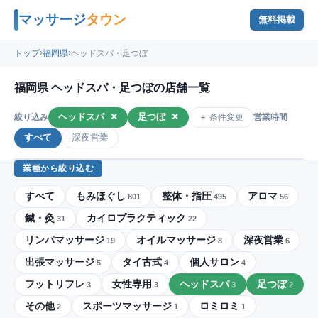
マッサージ
タウン
無料掲載
›
›
トップ
福岡県
ヘッドスパ・足つぼ
福岡県 ヘッドスパ・足つぼの店舗一覧
ヘッドスパ
✕
足つぼ
✕
＋ 条件変更
絞り込み
営業時間
すべて
深夜営業
業種から絞り込む
すべて
もみほぐし
整体・指圧
アロマ
801
495
56
鍼・灸
カイロプラクティック
31
22
リンパマッサージ
オイルマッサージ
深夜営業
19
8
6
出張マッサージ
タイ古式
個人サロン
5
4
4
フットリフレ
女性専用
ヘッドスパ
足つぼ
3
3
3
2
その他
スポーツマッサージ
ロミロミ
2
1
1