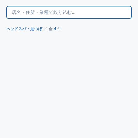
ヘッドスパ・足つぼ
／ 全
4
件