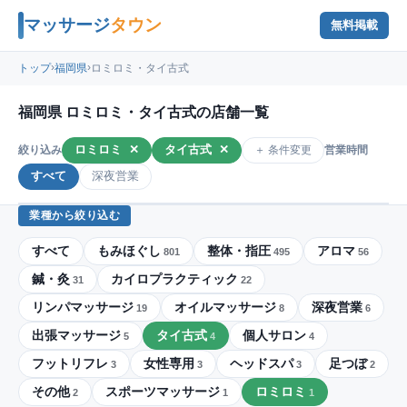
マッサージ
タウン
無料掲載
›
›
トップ
福岡県
ロミロミ・タイ古式
福岡県 ロミロミ・タイ古式の店舗一覧
ロミロミ
✕
タイ古式
✕
＋ 条件変更
絞り込み
営業時間
すべて
深夜営業
業種から絞り込む
すべて
もみほぐし
整体・指圧
アロマ
801
495
56
鍼・灸
カイロプラクティック
31
22
リンパマッサージ
オイルマッサージ
深夜営業
19
8
6
出張マッサージ
タイ古式
個人サロン
5
4
4
フットリフレ
女性専用
ヘッドスパ
足つぼ
3
3
3
2
その他
スポーツマッサージ
ロミロミ
2
1
1