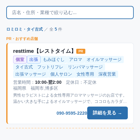
ロミロミ・タイ古式
／ 全
5
件
PR・おすすめ店舗
resttime【レストタイム】
PR
個室
出張
もみほぐし
アロマ
オイルマッサージ
タイ古式
フットリフレ
リンパマッサージ
出張マッサージ
個人サロン
女性専用
深夜営業
営業時間：
10:00-翌2:00
定休日：不定休
福岡県 福岡市,博多区
男性セラピストによる女性専用アロママッサージのお店です。
温かい大きな手によるオイルマッサージで、ココロもカラダも
癒されて下さい。
詳細を見る →
090-9595-2220